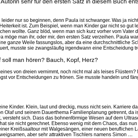
 Autorin sehr für den ersten Satz in diesem Buch ent
leider nur so beginnen, denn Paula ist schwanger. Was ja nicht
eiterkeit ist. Zum Beispiel, wenn man Kinder gar nicht so gut 
achen wollte. Ganz blöd, wenn man sich kurz vorher vom Vater 
Da möge man ihr, oder mir, den ersten Satz verzeihen. Paula war
ine ganze Weile fassungslos, aber da eine durchschnittliche S
ert, musste sie zwangsläufig irgendwann eine Entscheidung tr
 soll man hören? Bauch, Kopf, Herz?
nes von dreien vernimmt, noch nicht mal als leises Flüstern? P
gst vor Entscheidungen zu frönen. Sie musste handeln und fän
ne Kinder. Klein, laut und dreckig, muss nicht sein. Karriere 
on Olaf und seinem Dauerthema Familienplanung getrennt, da i
 versteht sich. Dass das bohnenförmige Wesen auf dem Ultrasc
 hat sie nicht gerechnet. Ebenso wenig mit dem Chaos, das nun
 einer Kreißsaaltour mit Walgesängen, einer neuen beruflichen
weigsamen, aber sehr attraktiven Tischlers namens Simon …