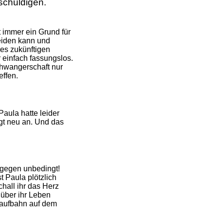
schuldigen.
 immer ein Grund für
leiden kann und
des zukünftigen
 einfach fassungslos.
chwangerschaft nur
effen.
aula hatte leider
gt neu an. Und das
dagegen unbedingt!
st
Paula plötzlich
hall ihr das Herz
 über ihr Leben
 Laufbahn auf dem