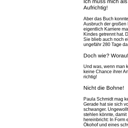
Ich muss mich als
Aufrichtig!
Aber das Buch konnte 
Ausbruch der großen H
eigentlich Karriere m
Kindes getrennt hat. 
Sie blieb auch noch e
ungefähr 280 Tage dau
Doch wie? Worauf
Und was, wenn man kei
keine Chance ihrer An
richtig!
Nicht die Bohne!
Paula Schmidt mag kei
Gerade hat sie sich v
schwanger. Ungewollt,
stehlen könnte, damit
hereinbricht: In Form
Ökohof und eines sch