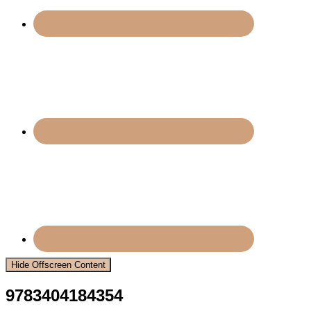
Hide Offscreen Content
9783404184354